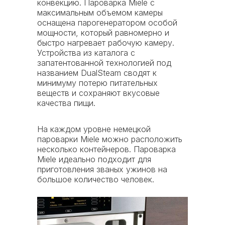
конвекцию. Пароварка Miele с
гарантийного ремонта
максимальным объемом камеры
оснащена парогенератором особой
мощности, который равномерно и
1
быстро нагревает рабочую камеру.
Устройства из каталога с
запатентованной технологией под
год честной
названием DualSteam сводят к
гарантии по
минимуму потерю питательных
договору*
веществ и сохраняют вкусовые
с возможностью
*
качества пищи.
увеличения
срока гарантии
до 2 лет
На каждом уровне немецкой
пароварки Miele можно расположить
несколько контейнеров. Пароварка
Miele идеально подходит для
приготовления званых ужинов на
большое количество человек.
Вопросы и ответы
про Гарантию