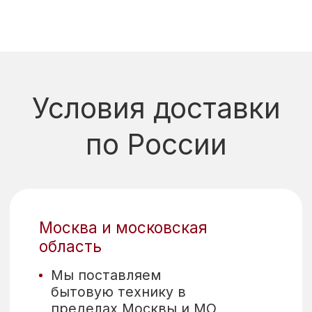
info@miele-trade.com
Вы оптовый клиент?
Тогда вам в наш
оптовый отдел!
Мы поставляем
более
40 фабрик на оптовых
условиях.
Получите
прайсы уже сегодня!
В нашей дилерской