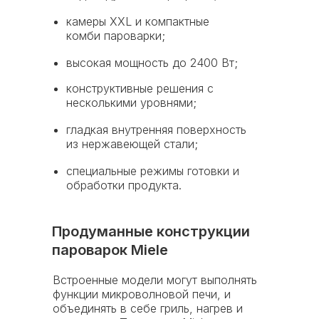
камеры XXL и компактные
комби пароварки;
высокая мощность до 2400 Вт;
конструктивные решения с
Гарантийная
несколькими уровнями;
программа Miele
гладкая внутренняя поверхность
из нержавеющей стали;
Trade
- надежная
специальные режимы готовки и
защита вашей техники
обработки продукта.
от 1 года
Продуманные конструкции
пароварок Miele
36
сервисных центров
Встроенные модели могут выполнять
по всей России и СНГ
функции микроволновой печи, и
14
объединять в себе гриль, нагрев и
дней средний срок