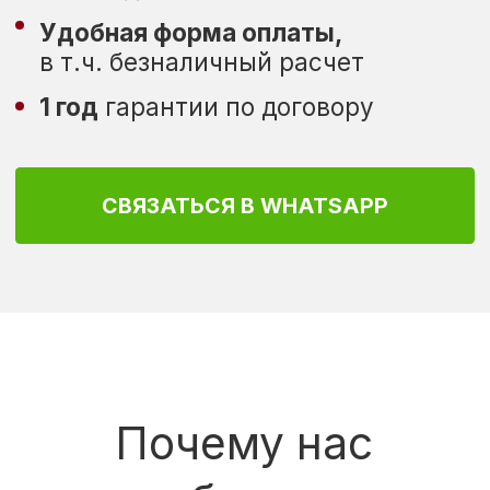
Почему нас
выбирают
37
Сервисных
Оригинальная
центра в сети по
техника
всей России
Miele из Европы
10
1
Лет в логистике,
Год честной
вся поставка с
гарантии
завода под нашим
по договору
контролем
Мы прямой импортер
с завода