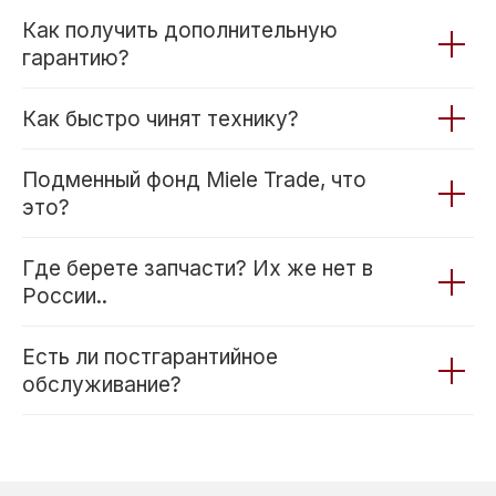
Как получить дополнительную
гарантию?
Как быстро чинят технику?
Подменный фонд Miele Trade, что
Условия доставки
это?
по России
Где берете запчасти? Их же нет в
России..
Москва и московская
область
Есть ли постгарантийное
обслуживание?
Мы поставляем
бытовую технику в
пределах Москвы и МО
Подъем осуществляется
бесплатно (если есть лифт)