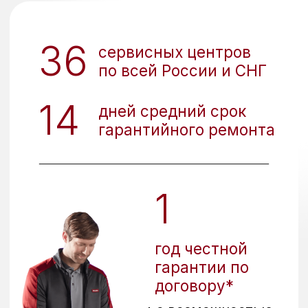
Условия оплаты
Наличными при
Банковской
размещении
картой
заказа
По безналичному
Оплата по QR-коду
расчету (от юр.
или обычным
лица)
переводом на счет
юр. лица
Важно!
Мы прямой
импортер