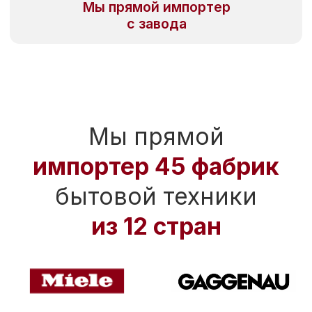
И еще более
20-ти брендов
Увидели нужную
Вам фабрику?
Оставьте заявку, и мы сегодня же
проверим сроки поставки и
дадим лучшее предложение в
России!