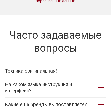
Гарантия
Вопрос-ответ
Техника оригинальная?
Доставка
Контакты
Карта сайта
На каком языке инструкция и
интерфейс?
Весь Каталог
Вакууматоры
Стиральные
Индукционные
Какие еще бренды вы поставляете?
машины
варочные панели