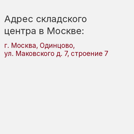
Санкт-Петербург и область
Мы поставляем
бытовую технику в
пределах СПб и области
Подъем осуществляется
бесплатно (если есть лифт)
По всей России
Мы доставим заказ в ваш
город
надежными ТК,
которые проверены
годами
Доставка в течении
3-5
дней
в ваш город
Страховка
груза
включена
в стоимость!