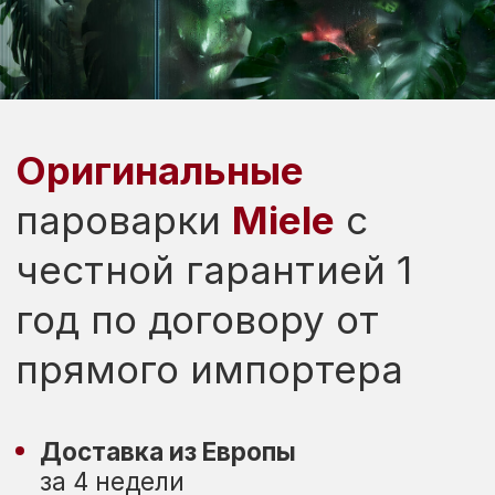
пароварки
Miele
с
честной гарантией 1
год по договору от
прямого импортера
Доставка из Европы
за 4 недели
Удобная форма оплаты,
в т.ч. безналичный расчет
1 год
гарантии по договору
СВЯЗАТЬСЯ В WHATSAPP