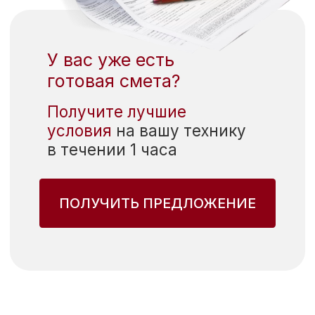
Адреса
представительств
Представительство в Москве
г. Москва, Шлюзовая на
б. д. 4
+7 495 032 01 44
info@miele-trade.com
Представительство в
Санкт-Петербурге
г. Санкт-Петербург,
Профессора Попова, 18
+7 812 245 25 47