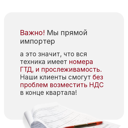
из 45 фабрик
в течении 3 часов!
Подберем технику
под ваши задачи
Проверим возможность
встраивания в ваш проект
кухни, и исключим ошибки при
покупке
Посоветуем
более
надежные
или технологичные
аналоги
Проверим
наличие на заводе
в течении дня и дадим
лучшее предложение в
России!
ПОЛУЧИТЬ КОМПЛЕКСНЫЙ
ПОДБОР