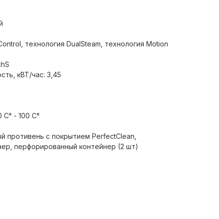
й
ontrol, технология DualSteam, технология Motion
chS
ь, кВТ/час: 3,45
C° - 100 C°
й противень с покрытием PerfectClean,
ер, перфорированный контейнер (2 шт)