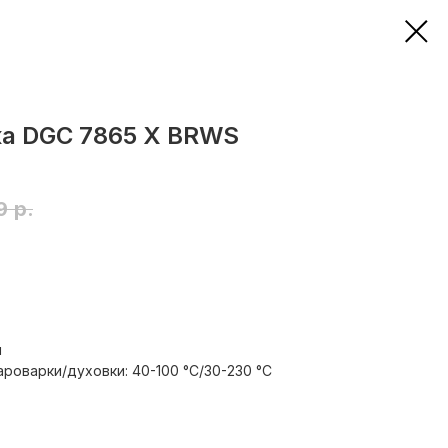
а DGC 7865 X BRWS
9
р.
л
роварки/духовки: 40-100 °С/30-230 °С