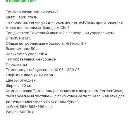
В наличии: 1 шт.
Тип установки: встраиваемый
Цвет: Нерж. сталь
Технологии: лёгкий уход – покрытие PerfectClean, приготовление
меню из нескольких блюд с M Chef
Тип дисплея: Текстовый дисплей с сенсорным управлением
DirectSensor S
Общая потребляемая мощность, кВТ/час: 3,7
Вместимость: 50 л
Количество уровней: 4
Тип управления: сенсорное
Пиролиз: да
Температурный диапазон: 30 C° - 300 C°
Открытие дверцы: на себя
Дверь: откидная
Ширина: 60 см
Комплектация: Противень для выпечки с покрытием PerfectClean,
Универсальный противень с покрытием PerfectClean, Решётка для
выпечки и запекания с покрытием PyroFit.
LxWxH: 568x595x596 mm
Weight: 60800 g