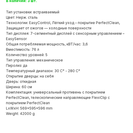
В наличии: 3 шт.
Тип установки: встраиваемый
Цвет: Нерж. сталь
Технологии: EasyControl, Лёгкий уход – покрытие PerfectClean,
Защищает от ожогов — холодные поверхности
Тип дисплея: 7-сегментный дисплей с сенсорным управлением –
EasySensor
Общая потребляемая мощность, кВТ/час: 3,6
Вместимость: 76 л
Количество уровней: 5
Тип управления: механическое
Пиролиз: да
Температурный диапазон: 30 C° - 280 C°
Открытие дверцы: на себя
Дверь: откидная
Ширина: 60 см
Комплектация: универсальный противень с покрытием
PerfectClean, телескопические направляющие FlexiClip с
покрытием PerfectClean
LxWxH: 569x595x596 mm
Weight: 42000 g