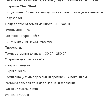
Технологии: EasyControl, лёгкий уход – покрытие PerfectClean,
покрытие CleanSteel
Тип дисплея: 7-сегментный дисплей с сенсорным управлением –
EasySensor
Общая потребляемая мощность, кВТ/час: 3,6
Вместимость: 76 л
Количество уровней: 5
Тип управления: механическое
Пиролиз: да
Температурный диапазон: 30 C° - 280 C°
Открытие дверцы: на себя
Дверь: откидная
Ширина: 60 см
Комплектация: универсальный противень с покрытием
PerfectClean, решётка для выпечки и запекания
lwh: 550x595x596 mm
Weight: 47000 g