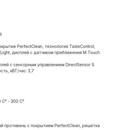
й
окрытие PerfectClean, технология TasteControl,
ntLight, дисплей с датчиком приближения M Touch
плей с сенсорным управлением DirectSensor S
ь, кВТ/час: 3,7
C° - 300 C°
й противень с покрытием PerfectClean, решётка