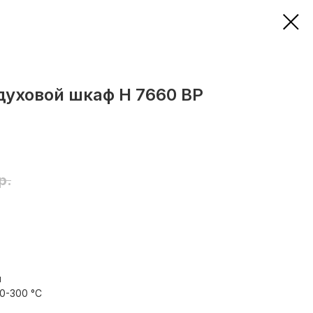
духовой шкаф H 7660 BP
р.
л
0-300 °С