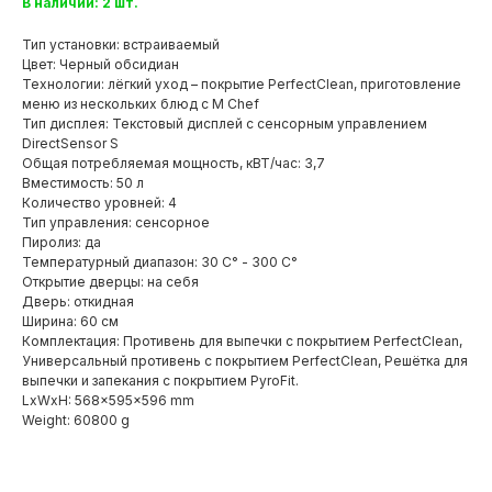
В наличии: 2 шт.
Тип установки: встраиваемый
Цвет: Черный обсидиан
Технологии: лёгкий уход – покрытие PerfectClean, приготовление
меню из нескольких блюд с M Chef
Тип дисплея: Текстовый дисплей с сенсорным управлением
DirectSensor S
Общая потребляемая мощность, кВТ/час: 3,7
Вместимость: 50 л
Количество уровней: 4
Тип управления: сенсорное
Пиролиз: да
Температурный диапазон: 30 C° - 300 C°
Открытие дверцы: на себя
Дверь: откидная
Ширина: 60 см
Комплектация: Противень для выпечки с покрытием PerfectClean,
Универсальный противень с покрытием PerfectClean, Решётка для
выпечки и запекания с покрытием PyroFit.
LxWxH: 568x595x596 mm
Weight: 60800 g