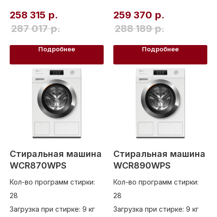
258 315
р.
259 370
р.
287 017
р.
288 189
р.
Подробнее
Подробнее
Стиральная машина
Стиральная машина
WCR870WPS
WCR890WPS
Гарантийная
Кол-во программ стирки:
Кол-во программ стирки:
программа Miele
28
28
Trade
- надежная
Загрузка при стирке: 9 кг
Загрузка при стирке: 9 кг