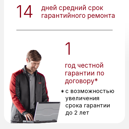
Москва и московская
область
Мы поставляем
бытовую технику в
пределах Москвы и МО
Подъем осуществляется
бесплатно (если есть лифт)
Санкт-Петербург и область
Мы поставляем
бытовую технику в
пределах СПб и области
Подъем осуществляется
бесплатно (если есть лифт)