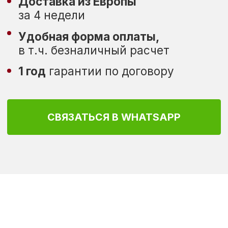
Почему нас
выбирают
37
Сервисных
Оригинальная
центра в сети по
техника
всей России
Miele из Европы
10
1
Лет в логистике,
Год честной
вся поставка с
гарантии
завода под нашим
по договору
контролем