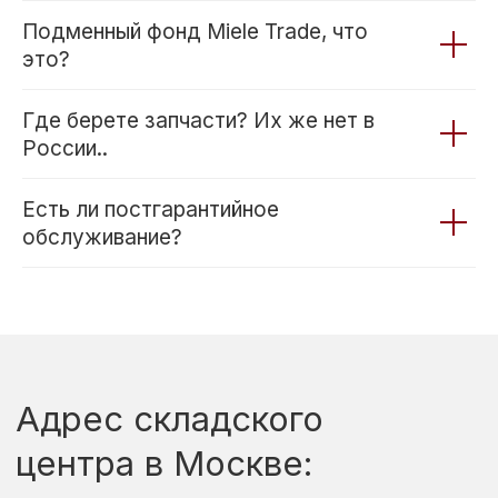
+7
Подменный фонд Miele Trade, что
это?
ПОЛУЧИТЬ РАСЧЕТ
Где берете запчасти? Их же нет в
России..
Есть ли постгарантийное
обслуживание?
Часто задаваемые
вопросы