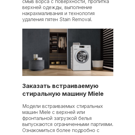
смыв ворса с поверхности, пропитка
верхней одежды, выполнение
накрахмаливания и технология
удаления пятен Stain Removal.
Условия оплаты
Заказать встраиваемую
стиральную машину Miele
Наличными при
Банковской
Модели встраиваемых стиральных
размещении
картой
машин Miele с верхней или
заказа
фронтальной загрузкой белья
выпускаются ограниченными партиями.
Ознакомиться более подробно с