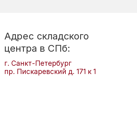
Оставьте заявку
на подбор техники
из 45 фабрик
в течении 3 часов!
Подберем технику
под ваши задачи
Проверим возможность
встраивания в ваш проект кухни
и исключим ошибки при покупке
Посоветуем
более
надежные
или технологичные
аналоги
Проверим
наличие на заводе
в течении дня и дадим
лучшее предложение в