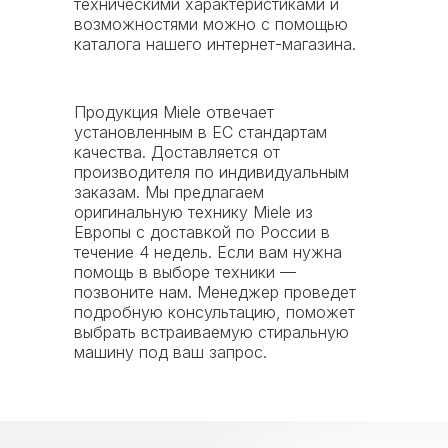
техническими характеристиками и
По безналичному
Оплата по QR-коду
возможностями можно с помощью
расчету (от юр.
или обычным
каталога нашего интернет-магазина.
лица)
переводом на счет
юр. лица
Продукция Miele отвечает
установленным в ЕС стандартам
качества. Доставляется от
производителя по индивидуальным
Важно!
Мы прямой
заказам. Мы предлагаем
импортер
оригинальную технику Miele из
а это значит, что вся
Европы с доставкой по России в
техника имеет
номера
течение 4 недель. Если вам нужна
ГТД и прослеживамость.
помощь в выборе техники —
Наши клиенты смогут
без
позвоните нам. Менеджер проведет
проблем возместить НДС
подробную консультацию, поможет
в конце квартала!
выбрать встраиваемую стиральную
машину под ваш запрос.